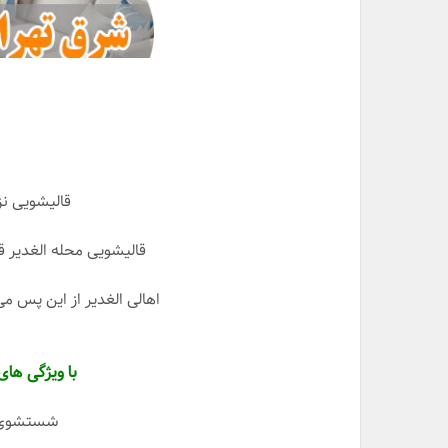
قالیشویی نز
قالیشویی محله الغدیر ق
اهالی الغدیر از این پس م
با ویژگی های
شستشوی س